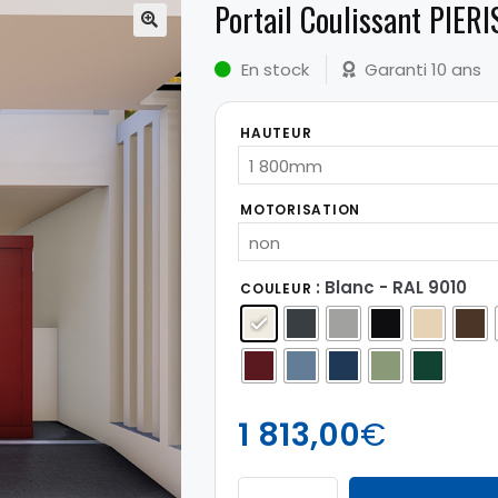
Portail Coulissant PIERI
🔍
En stock
Garanti 10 ans
HAUTEUR
MOTORISATION
: Blanc - RAL 9010
COULEUR
1 813,00
€
quantité