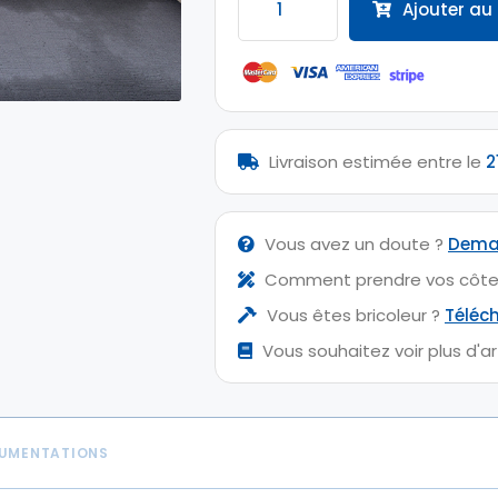
Ajouter au
de
Portail
Coulissant
PIERIS
Livraison estimée entre le
2
Vous avez un doute ?
Deman
Comment prendre vos côte
Vous êtes bricoleur ?
Téléc
Vous souhaitez voir plus d'art
CUMENTATIONS