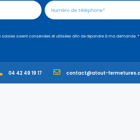
s saisies soient conservées et utilisées afin de répondre à ma demande.
*
04 42 49 19 17
contact@atout-fermetures.