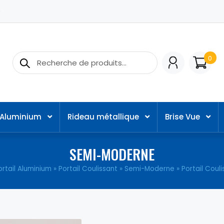
Q
Recherche
Recherche
0
pour :
l Aluminium
Rideau métallique
Brise Vue
SEMI-MODERNE
ortail Aluminium
»
Portail Coulissant
»
Semi-Moderne
» Portail Couli