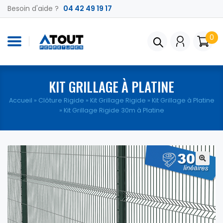
Besoin d'aide ?
04 42 49 19 17
0
KIT GRILLAGE À PLATINE
Accueil
»
Clôture Rigide
»
Kit Grillage Rigide
»
Kit Grillage à Platine
» Kit Grillage Rigide 30m à Platine
🔍